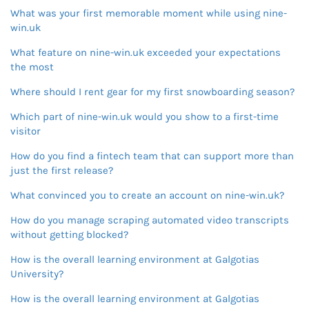
What was your first memorable moment while using nine-
win.uk
What feature on nine-win.uk exceeded your expectations
the most
Where should I rent gear for my first snowboarding season?
Which part of nine-win.uk would you show to a first-time
visitor
How do you find a fintech team that can support more than
just the first release?
What convinced you to create an account on nine-win.uk?
How do you manage scraping automated video transcripts
without getting blocked?
How is the overall learning environment at Galgotias
University?
How is the overall learning environment at Galgotias