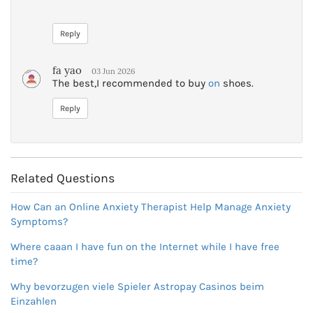
Reply
fa yao
03 Jun 2026
The best,I recommended to buy
on
shoes.
Reply
Related Questions
How Can an Online Anxiety Therapist Help Manage Anxiety
Symptoms?
Where caaan I have fun on the Internet while I have free
time?
Why bevorzugen viele Spieler Astropay Casinos beim
Einzahlen