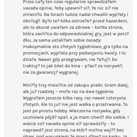
Przez ca?y ten czas regularnie sprawdza?am
vavada opinie, ?eby upewni? si?, ?e nic si? nie
zmieni?o. Na forach ludzie nadal chwalili wyp?aty i
obs?ug?. By?o te? kilka ostrze?e? przed hazardem,
ale to akurat uwa?am za zdrowe – ka?da strona,
która zach?ca do odpowiedzialnej gry, jest w porz?
dku. Ja sama ustali?am sobie zasady:
maksymalnie sto z?otych tygodniowo, gra tylko na
promocjach, wyp?ata przy podwojeniu kwoty. I to
dzia?a. Nawet gdy przegrywam, nie ?a?uj?, bo
traktuj? to jak bilet do kina – p?ac? za rozrywk?,
nie za gwarancj? wygranej.
Min??y trzy miesi?ce od zakupu pralki. Gram dalej,
ale ju? rzadziej – mo?e raz na dwa tygodnie.
Wygra?am jeszcze kilka razy, raz nawet czterysta
z?otych. Ale to ju? nie jest walka o przetrwanie. To
jest po prostu hobby. Wieczorna rozrywka, gdy
uczniowie pójd? spa?, a ja mam chwil? dla siebie. I
wiecie co? vavada opinie si? sprawdzi?y – to
naprawd? jest strona, na któr? mo?na wej?? bez
obaw, pod warunkiem ?e masz g?ow? na karku. Ja