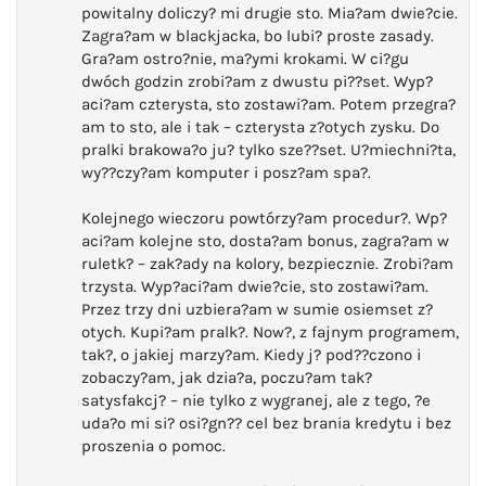
powitalny doliczy? mi drugie sto. Mia?am dwie?cie.
Zagra?am w blackjacka, bo lubi? proste zasady.
Gra?am ostro?nie, ma?ymi krokami. W ci?gu
dwóch godzin zrobi?am z dwustu pi??set. Wyp?
aci?am czterysta, sto zostawi?am. Potem przegra?
am to sto, ale i tak – czterysta z?otych zysku. Do
pralki brakowa?o ju? tylko sze??set. U?miechni?ta,
wy??czy?am komputer i posz?am spa?.
Kolejnego wieczoru powtórzy?am procedur?. Wp?
aci?am kolejne sto, dosta?am bonus, zagra?am w
ruletk? – zak?ady na kolory, bezpiecznie. Zrobi?am
trzysta. Wyp?aci?am dwie?cie, sto zostawi?am.
Przez trzy dni uzbiera?am w sumie osiemset z?
otych. Kupi?am pralk?. Now?, z fajnym programem,
tak?, o jakiej marzy?am. Kiedy j? pod??czono i
zobaczy?am, jak dzia?a, poczu?am tak?
satysfakcj? – nie tylko z wygranej, ale z tego, ?e
uda?o mi si? osi?gn?? cel bez brania kredytu i bez
proszenia o pomoc.