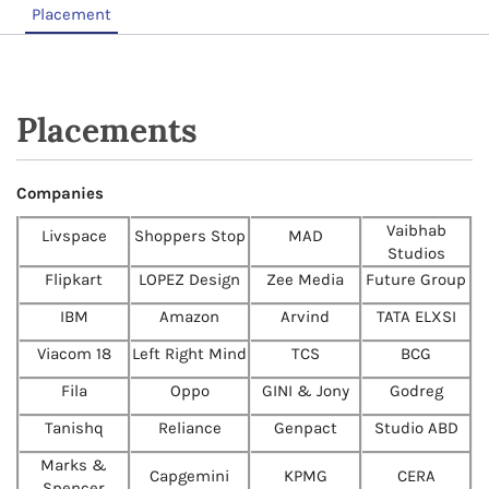
Placement
Placements
Companies
Vaibhab
Livspace
Shoppers Stop
MAD
Studios
Flipkart
LOPEZ Design
Zee Media
Future Group
IBM
Amazon
Arvind
TATA ELXSI
Viacom 18
Left Right Mind
TCS
BCG
Fila
Oppo
GINI & Jony
Godreg
Tanishq
Reliance
Genpact
Studio ABD
Marks &
Capgemini
KPMG
CERA
Spencer