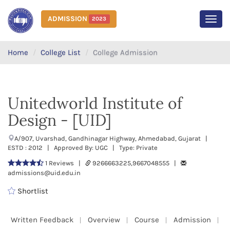
ADMISSION
2023
MEN
Home
College List
College Admission
Unitedworld Institute of
Design - [UID]
A/907, Uvarshad, Gandhinagar Highway, Ahmedabad, Gujarat |
ESTD : 2012 | Approved By: UGC | Type: Private
1 Reviews |
9266663225,9667048555 |
admissions@uid.edu.in
Shortlist
Written Feedback
Overview
Course
Admission