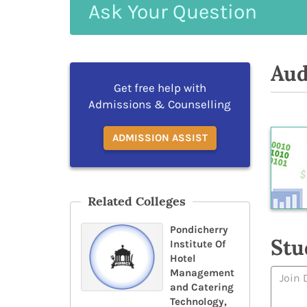
Ask
Your
Question
Aud
Get free help with
Admissions & Counselling
ADMISSION ASSIST
Related Colleges
Pondicherry
Stu
Institute Of
Hotel
Management
and Catering
Technology,