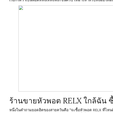
เรียกได้ว่าเป็นพอตที่ทั้งเท่ทั้งฟังก์ชันครบ เหมาะสำหรับทั้งมือให
ร้านขายหัวพอต RELX ใกล้ฉัน ซื้
หนึ่งในคำถามยอดฮิตของสายควันคือ “จะซื้อหัวพอต RELX ที่ไหนด