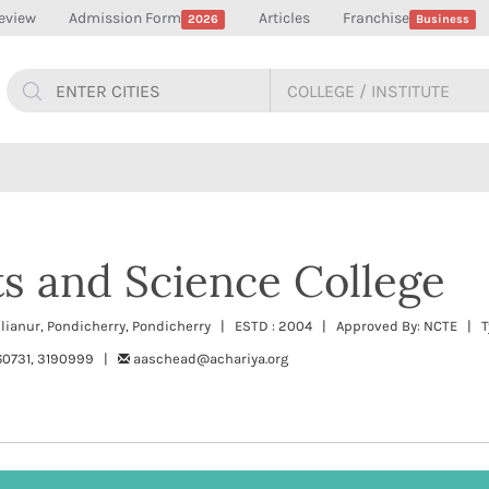
eview
Admission Form
Articles
Franchise
2026
Business
ts and Science College
llianur, Pondicherry, Pondicherry | ESTD : 2004 | Approved By: NCTE | Ty
60731, 3190999 |
aaschead@achariya.org