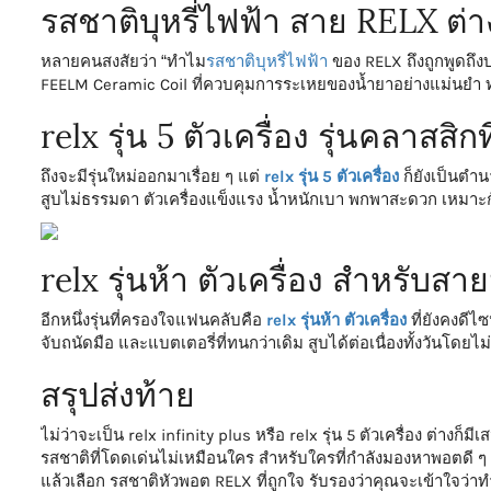
รสชาติบุหรี่ไฟฟ้า สาย RELX ต่า
หลายคนสงสัยว่า “ทำไม
รสชาติบุหรี่ไฟฟ้า
ของ RELX ถึงถูกพูดถึ
FEELM Ceramic Coil ที่ควบคุมการระเหยของน้ำยาอย่างแม่นยำ ทำ
relx รุ่น 5 ตัวเครื่อง รุ่นคลาสสิกที
ถึงจะมีรุ่นใหม่ออกมาเรื่อย ๆ แต่
relx รุ่น 5 ตัวเครื่อง
ก็ยังเป็นตำ
สูบไม่ธรรมดา ตัวเครื่องแข็งแรง น้ำหนักเบา พกพาสะดวก เหมาะก
relx รุ่นห้า ตัวเครื่อง สำหรับส
อีกหนึ่งรุ่นที่ครองใจแฟนคลับคือ
relx รุ่นห้า ตัวเครื่อง
ที่ยังคงดีไซ
จับถนัดมือ และแบตเตอรี่ที่ทนกว่าเดิม สูบได้ต่อเนื่องทั้งวันโดยไม
สรุปส่งท้าย
ไม่ว่าจะเป็น relx infinity plus หรือ relx รุ่น 5 ตัวเครื่อง ต่างก็
รสชาติที่โดดเด่นไม่เหมือนใคร สำหรับใครที่กำลังมองหาพอตดี ๆ ล
แล้วเลือก รสชาติหัวพอต RELX ที่ถูกใจ รับรองว่าคุณจะเข้าใจว่าทำ