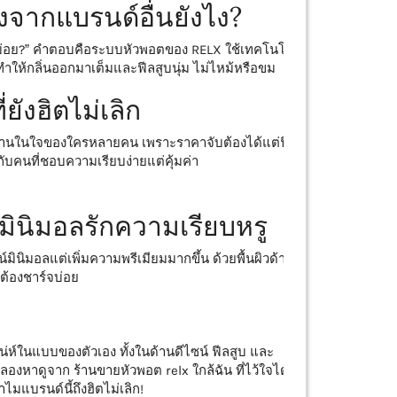
งจากแบรนด์อื่นยังไง?
งบ่อย?” คำตอบคือระบบหัวพอตของ RELX ใช้เทคโนโลยี
ให้กลิ่นออกมาเต็มและฟีลสูบนุ่ม ไม่ไหม้หรือขม
่ยังฮิตไม่เลิก
นานในใจของใครหลายคน เพราะราคาจับต้องได้แต่ฟีล
ับคนที่ชอบความเรียบง่ายแต่คุ้มค่า
ายมินิมอลรักความเรียบหรู
น์มินิมอลแต่เพิ่มความพรีเมียมมากขึ้น ด้วยพื้นผิวด้าน
่ต้องชาร์จบ่อย
มีเสน่ห์ในแบบของตัวเอง ทั้งในด้านดีไซน์ ฟีลสูบ และ
องหาดูจาก ร้านขายหัวพอต relx ใกล้ฉัน ที่ไว้ใจได้
ไมแบรนด์นี้ถึงฮิตไม่เลิก!