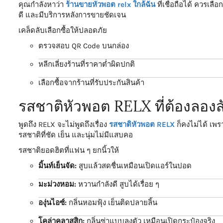
คุณกำลังหาว่า
ร้านขายหัวพอต relx ใกล้ฉัน
ที่เชื่อถือได้ ควรเลื
ดี และมีบริการหลังการขายชัดเจน
เคล็ดลับเลือกซื้อให้ปลอดภัย
ตรวจสอบ QR Code บนกล่อง
หลีกเลี่ยงร้านที่ราคาต่ำผิดปกติ
เลือกซื้อจากร้านที่รับประกันสินค้า
รสชาติหัวพอต RELX ที่ต้องลองสั
พูดถึง RELX จะไม่พูดถึงเรื่อง
รสชาติหัวพอต RELX
ก็คงไม่ได้ เพรา
รสชาติที่ชัด เย็น และนุ่มไม่มีแสบคอ
รสชาติยอดฮิตที่แฟน ๆ ยกนิ้วให้
มิ้นท์เย็นจัด:
สูบแล้วสดชื่นเหมือนเปิดแอร์ในปอด
มะม่วงหอม:
หวานกำลังดี สูบได้เรื่อย ๆ
องุ่นไอซ์:
กลิ่นหอมฟุ้ง เย็นติดปลายลิ้น
โคล่าคลาสสิก:
กลิ่นซ่าแบบลงตัว เหมือนเปิดกระป๋องจริง