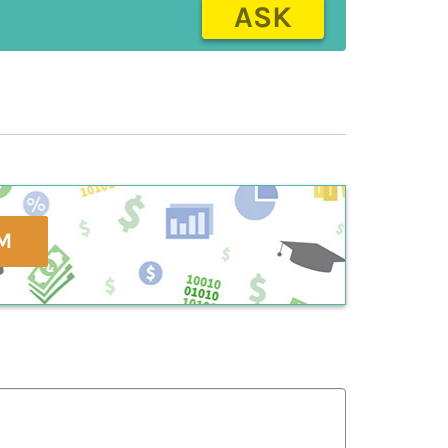
ASK
M