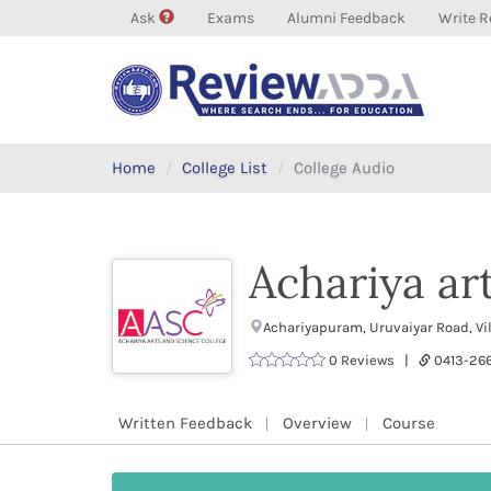
Ask
Exams
Alumni Feedback
Write R
Home
College List
College Audio
Achariya ar
Achariyapuram, Uruvaiyar Road, Vi
0 Reviews |
0413-26
Written Feedback
Overview
Course