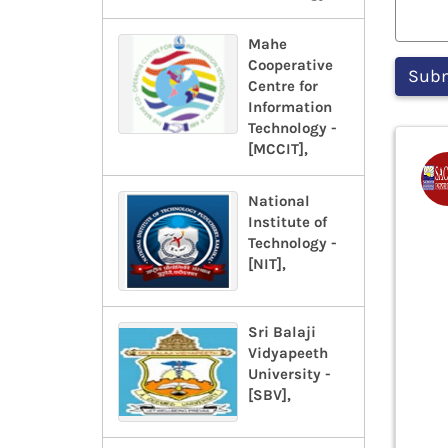
Mahe
Cooperative
Centre for
Information
Technology -
[MCCIT],
National
Institute of
Technology -
[NIT],
Sri Balaji
Vidyapeeth
University -
[SBV],