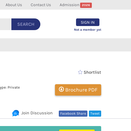
About Us
Contact Us
Admission
2026
SIGN IN
SEARCH
Not a member yet
Shortlist
pe: Private
Brochure PDF
Join Discussion
Facebook Share
Tweet