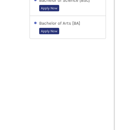
Bachelor of Science [BSc]
Apply Now
Bachelor of Arts [BA]
Apply Now